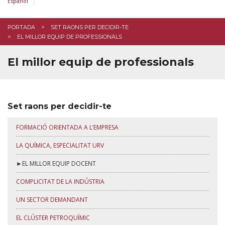
Español
El clúster petroquímic
Un pla de beques específic
PORTADA
SET RAONS PER DECIDIR-TE
EL MILLOR EQUIP DE PROFESSIONALS
INSCRIU-TE
El millor equip de professionals
Set raons per decidir-te
FORMACIÓ ORIENTADA A L’EMPRESA
LA QUÍMICA, ESPECIALITAT URV
►EL MILLOR EQUIP DOCENT
COMPLICITAT DE LA INDÚSTRIA
UN SECTOR DEMANDANT
EL CLÚSTER PETROQUÍMIC