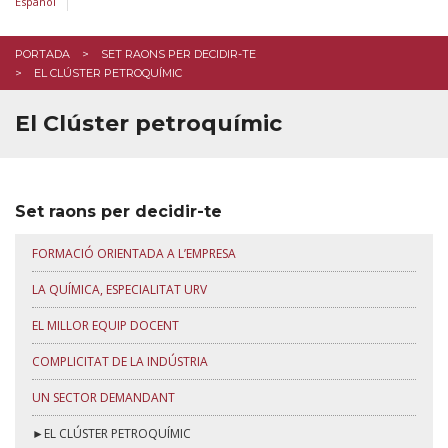
Español
El clúster petroquímic
Un pla de beques específic
PORTADA
SET RAONS PER DECIDIR-TE
EL CLÚSTER PETROQUÍMIC
INSCRIU-TE
El Clúster petroquímic
Set raons per decidir-te
FORMACIÓ ORIENTADA A L’EMPRESA
LA QUÍMICA, ESPECIALITAT URV
EL MILLOR EQUIP DOCENT
COMPLICITAT DE LA INDÚSTRIA
UN SECTOR DEMANDANT
►EL CLÚSTER PETROQUÍMIC